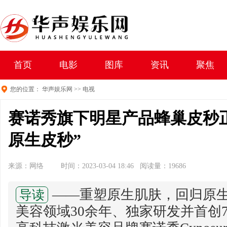
首页
电影
图库
资讯
聚焦
您的位置：
华声娱乐网
>>
电视
赛诺秀旗下明星产品蜂巢皮秒正
原生皮秒”
来源：网络
时间：2023-03-04 18:46 阅读量：19686
——重塑原生肌肤，回归原
导读
美容领域30余年、独家研发并首创7