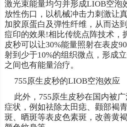
激光束能量均匀并形成LIOB空
放性伤口，以机械冲击力刺激让
加胶原蛋白及弹性纤维，从而达
痘印的效果!相比传统点阵技术，拥
皮秒可以让30%能量照射在表皮9
射到少于10%的组织微点，形成
之间也有能量治疗。
755原生皮秒的LIOB空泡效应
此外，755原生皮秒在国内被
症状，例如祛除太田痣、颧部褐
斑、晒斑等表皮色素斑，改善黄