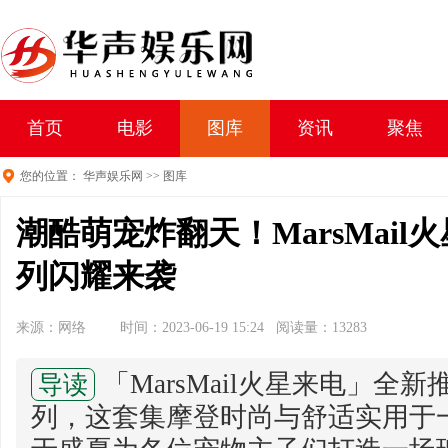
首页
电影
图库
资讯
聚焦
您的位置：
华声娱乐网
>>
图库
潮酷萌宠炸翻天！MarsMail
列闪耀来袭
来源：网络
时间：2023-06-19 15:24 阅读量：13283
「MarsMail火星来电」全新
导读
列，这套集摩登时尚与舒适实用于