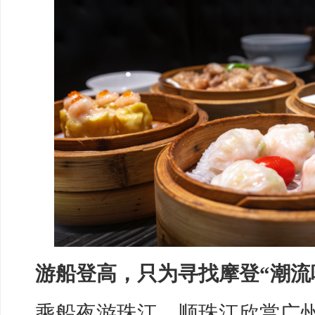
游船登高，只为寻找摩登“潮流
乘船夜游珠江，顺珠江欣赏广