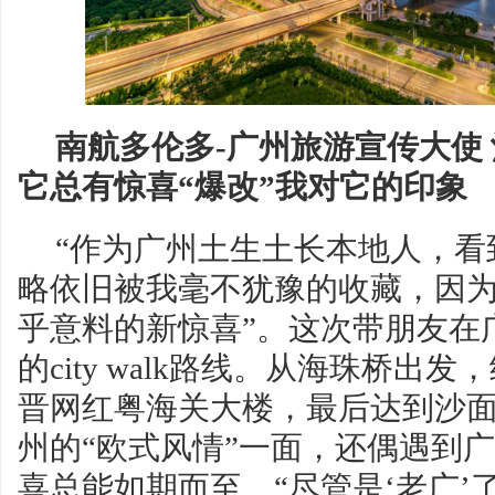
南
航
多伦多
-
广州
旅游宣传大使
它总有惊喜“爆改”我对它的印象
“作为广州土生土长本地人，看到各
略依旧被我毫不犹豫的收藏，因
乎意料的新惊喜”。这次带朋友在
的city walk路线。从海珠桥出
晋网红粤海关大楼，最后达到沙
州的“欧式风情”一面，还偶遇到
喜总能如期而至。“尽管是‘老广’