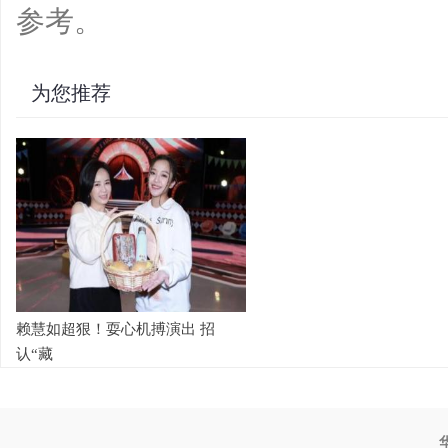
参考。
为您推荐
赖慧如超狠！耍心机搏演出 招
认“藏